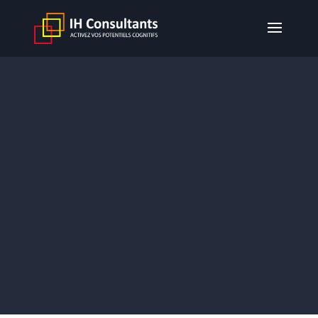
Mentions légales
Présentation du site
En vertu de l’article 6 de la loi n° 2004-575 du 21
juin 2004 pour la confiance dans l’économie
numérique, il est précisé aux utilisateurs du site
ihconsultants.fr l’identité des différents
intervenants dans le cadre de sa réalisation et